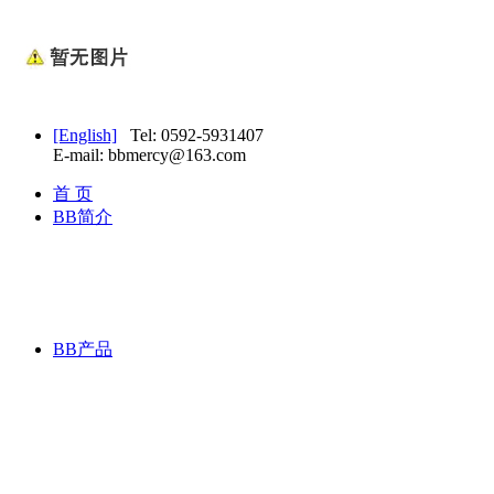
[English]
Tel: 0592-5931407
E-mail: bbmercy@163.com
首 页
BB简介
BB产品